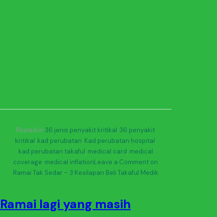
Posted in
36 jenis penyakit kritikal
,
36 penyakit
kritikal
,
kad perubatan
,
Kad perubatan hospital
,
kad perubatan takaful
,
medical card
,
medical
coverage
,
medical inflation
Leave a Comment
on
Ramai Tak Sedar – 3 Kesilapan Beli Takaful Medik
Ramai lagi yang masih