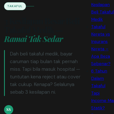
Kesilapan
TAKAFUL
Beli Takaful
3 Kesilapan Besar Beli
Medik
Takaful
Takaful Medik —
Kereta vs
Ramai Tak Sedar
Insurans
Kereta –
Dah beli takaful medik, bayar
Apa Beza
caruman tiap bulan tak pernah
Sebenar?
miss. Tapi bila masuk hospital —
6 Tahun
tuntutan kena reject atau cover
Dalam
tak cukup. Kenapa? Selalunya
Takaful
sebab 3 kesilapan ni.
Tapi
Income Ma
Statik?
SS