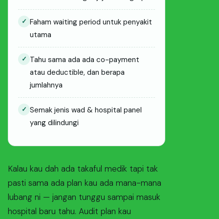
✓
Faham waiting period untuk penyakit
utama
✓
Tahu sama ada ada co-payment
atau deductible, dan berapa
jumlahnya
✓
Semak jenis wad & hospital panel
yang dilindungi
Kalau kau dah ada takaful medik tapi tak
pasti sama ada plan kau ada mana-mana
lubang ni — jangan tunggu sampai masuk
hospital baru tahu. Audit plan kau