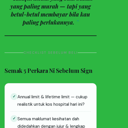
yang paling murah — tapi yang
betul-betul membayar bila kau
paling perlukannya.
CHECKLIST SEBELUM BELI
Semak 5 Perkara Ni Sebelum Sign
✓
Annual limit & lifetime limit — cukup
realistik untuk kos hospital hari ini?
✓
Semua maklumat kesihatan dah
didedahkan dengan jujur & lengkap