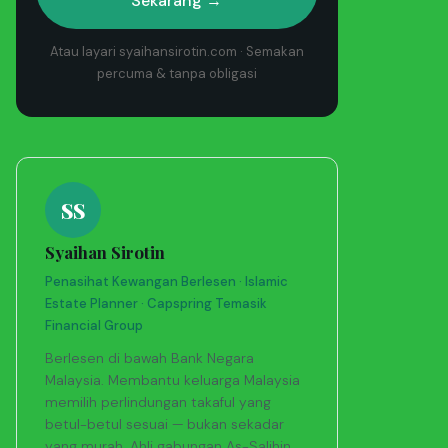
Sekarang →
Atau layari syaihansirotin.com · Semakan
percuma & tanpa obligasi
SS
Syaihan Sirotin
Penasihat Kewangan Berlesen · Islamic
Estate Planner · Capspring Temasik
Financial Group
Berlesen di bawah Bank Negara
Malaysia. Membantu keluarga Malaysia
memilih perlindungan takaful yang
betul-betul sesuai — bukan sekadar
yang murah. Ahli gabungan As-Salihin