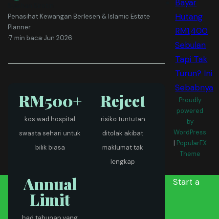
Bayar
Syaihan Sirotin
Hutang
Penasihat Kewangan Berlesen & Islamic Estate
Planner
RM1,400
·
7 min baca
·
Jun 2026
Sebulan
Tapi Tak
Turun? Ini
Sebabnya
RM500+
Reject
Proudly
powered
kos wad hospital
risiko tuntutan
by
WordPress
swasta sehari untuk
ditolak akibat
|
PopularFX
bilik biasa
maklumat tak
Theme
lengkap
Annual
Start a
Limit
had tahunan yang