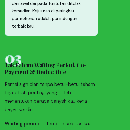
dari awal daripada tuntutan ditolak
kemudian. Kejujuran di peringkat
permohonan adalah perlindungan
terbaik kau.
03
Tak Faham Waiting Period, Co-
Payment & Deductible
Ramai sign plan tanpa betul-betul faham
tiga istilah penting yang boleh
menentukan berapa banyak kau kena
bayar sendiri:
Waiting period
— tempoh selepas kau