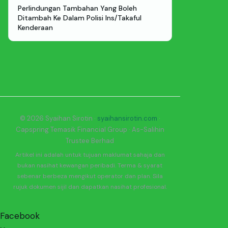
Perlindungan Tambahan Yang Boleh
Ditambah Ke Dalam Polisi Ins/Takaful
Kenderaan
© 2026 Syaihan Sirotin ·
syaihansirotin.com
·
Capspring Temasik Financial Group · As-Salihin
Trustee Berhad
Artikel ini adalah untuk tujuan maklumat sahaja dan
bukan nasihat kewangan peribadi. Terma & syarat
sebenar berbeza mengikut operator dan plan. Sila
rujuk dokumen sijil dan dapatkan nasihat profesional.
Facebook