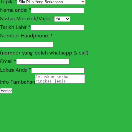
Topik:
*
Nama anda:
*
Status Merokok/Vape
*
Tarikh Lahir
*
Nombor Handphone:
*
(nombor yang boleh whatsapp & call)
Email
*
Lokasi Anda
*
Project
Info Tambahan
Tarikh
Hantar
adalah: