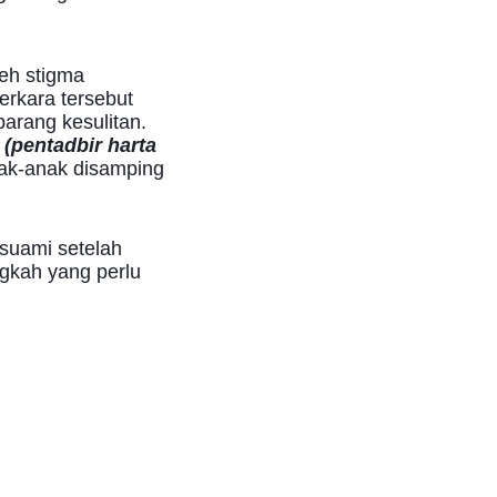
leh stigma
rkara tersebut
arang kesulitan.
 (pentadbir harta
nak-anak disamping
 suami setelah
ngkah yang perlu