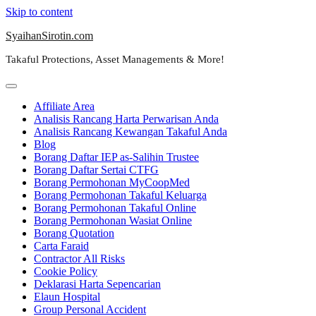
Skip to content
SyaihanSirotin.com
Takaful Protections, Asset Managements & More!
Affiliate Area
Analisis Rancang Harta Perwarisan Anda
Analisis Rancang Kewangan Takaful Anda
Blog
Borang Daftar IEP as-Salihin Trustee
Borang Daftar Sertai CTFG
Borang Permohonan MyCoopMed
Borang Permohonan Takaful Keluarga
Borang Permohonan Takaful Online
Borang Permohonan Wasiat Online
Borang Quotation
Carta Faraid
Contractor All Risks
Cookie Policy
Deklarasi Harta Sepencarian
Elaun Hospital
Group Personal Accident