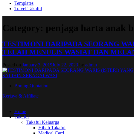
Templates
Travel Takaful
Category:
penjaga harta anak 
TESTIMONI DARIPADA SEORANG WAR
TELAH MENULIS WASIAT DAN MELAN
Posted on
January 3, 2019
July 22, 2023
by
admin
Borang Quotation
Kerjaya & Affiliate
Home
Takaful
Takaful Keluarga
Hibah Takaful
Medical Card