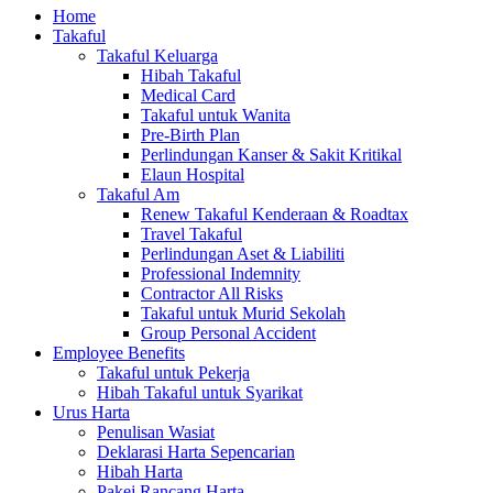
Home
Takaful
Takaful Keluarga
Hibah Takaful
Medical Card
Takaful untuk Wanita
Pre-Birth Plan
Perlindungan Kanser & Sakit Kritikal
Elaun Hospital
Takaful Am
Renew Takaful Kenderaan & Roadtax
Travel Takaful
Perlindungan Aset & Liabiliti
Professional Indemnity
Contractor All Risks
Takaful untuk Murid Sekolah
Group Personal Accident
Employee Benefits
Takaful untuk Pekerja
Hibah Takaful untuk Syarikat
Urus Harta
Penulisan Wasiat
Deklarasi Harta Sepencarian
Hibah Harta
Pakej Rancang Harta