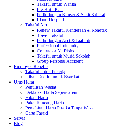
Takaful untuk Wanita
Pre-Birth Plan
Perlindungan Kanser & Sakit Kritikal
Elaun Hospital
Takaful Am
Renew Takaful Kenderaan & Roadtax
Travel Takaful
Perlindungan Aset & Liabiliti
Professional Indemnity
Contractor All Risks
Takaful untuk Murid Sekolah
Group Personal Accident
Employee Benefits
Takaful untuk Pekerja
Hibah Takaful untuk Syarikat
Urus Harta
Penulisan Wasiat
Deklarasi Harta Sepencarian
Hibah Harta
Pakej Rancang Harta
Pentabiran Harta Pusaka Tanpa Wasiat
Carta Faraid
Servis
Blog