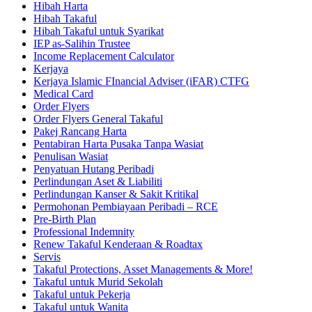
Hibah Harta
Hibah Takaful
Hibah Takaful untuk Syarikat
IEP as-Salihin Trustee
Income Replacement Calculator
Kerjaya
Kerjaya Islamic FInancial Adviser (iFAR) CTFG
Medical Card
Order Flyers
Order Flyers General Takaful
Pakej Rancang Harta
Pentabiran Harta Pusaka Tanpa Wasiat
Penulisan Wasiat
Penyatuan Hutang Peribadi
Perlindungan Aset & Liabiliti
Perlindungan Kanser & Sakit Kritikal
Permohonan Pembiayaan Peribadi – RCE
Pre-Birth Plan
Professional Indemnity
Renew Takaful Kenderaan & Roadtax
Servis
Takaful Protections, Asset Managements & More!
Takaful untuk Murid Sekolah
Takaful untuk Pekerja
Takaful untuk Wanita