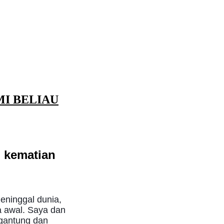
MI BELIAU
h kematian
eninggal dunia,
a awal. Saya dan
rgantung dan