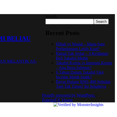
Search
Search
Recent Posts
MI BELIAU
Hibah vs Wasiat – Mana Satu
Perlindungan Lebih Kuat?
Ramai Tak Sedar – 3 Kesilapan
Beli Takaful Medik
Takaful Kereta vs Insurans Kereta
– Apa Beza Sebenar?
6 Tahun Dalam Takaful Tapi
Income Masih Statik?
Bayar Hutang RM1,400 Sebulan
Tapi Tak Turun? Ini Sebabnya
Proudly powered by WordPress
|
PopularFX Theme