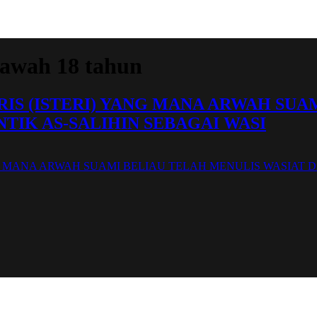
bawah 18 tahun
IS (ISTERI) YANG MANA ARWAH SUA
TIK AS-SALIHIN SEBAGAI WASI