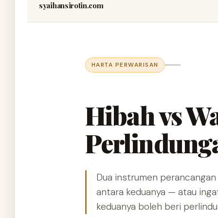
syaihansirotin.com
HARTA PERWARISAN
Hibah vs W
Perlindun
Dua instrumen perancangan ha
antara keduanya — atau ingat
keduanya boleh beri perlind