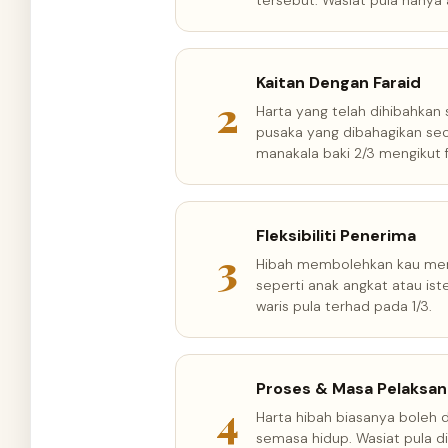
tersebut. Wasiat pula hanya 
Kaitan Dengan Faraid
2
Harta yang telah dihibahkan
pusaka yang dibahagikan seca
manakala baki 2/3 mengikut f
Fleksibiliti Penerima
3
Hibah membolehkan kau memb
seperti anak angkat atau ist
waris pula terhad pada 1/3.
Proses & Masa Pelaksa
4
Harta hibah biasanya boleh d
semasa hidup. Wasiat pula d