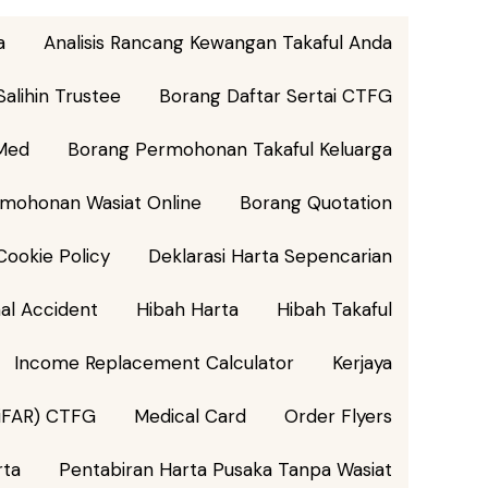
a
Analisis Rancang Kewangan Takaful Anda
alihin Trustee
Borang Daftar Sertai CTFG
Med
Borang Permohonan Takaful Keluarga
mohonan Wasiat Online
Borang Quotation
Cookie Policy
Deklarasi Harta Sepencarian
al Accident
Hibah Harta
Hibah Takaful
Income Replacement Calculator
Kerjaya
 (iFAR) CTFG
Medical Card
Order Flyers
rta
Pentabiran Harta Pusaka Tanpa Wasiat