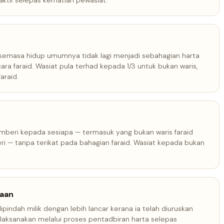
aktif selepas kematian pewasiat.
 semasa hidup umumnya tidak lagi menjadi sebahagian harta
ra faraid. Wasiat pula terhad kepada 1/3 untuk bukan waris,
araid.
eri kepada sesiapa — termasuk yang bukan waris faraid
eri — tanpa terikat pada bahagian faraid. Wasiat kepada bukan
naan
ipindah milik dengan lebih lancar kerana ia telah diuruskan
ilaksanakan melalui proses pentadbiran harta selepas