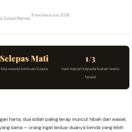
·
8 min baca
·
Jun 2026
c Estate Planner
Selepas Mati
1/3
bila wasiat berkuat kuasa
had wasiat kepada bukan waris
faraid
gan harta, dua istilah paling kerap muncul: hibah dan wasiat.
an yang sama — orang ingat kedua-duanya benda yang lebih