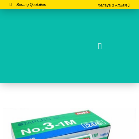
Borang Quotation
Kerjaya & Affiliate