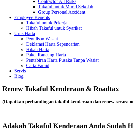
Contractor All Risks
Takaful untuk Murid Sekolah
Group Personal Accident
Employee Benefits
Takaful untuk Pekerja
Hibah Takaful untuk Syarikat
Urus Harta
Penulisan Wasiat
Deklarasi Harta Sepencarian
Hibah Harta
Pakej Rancang Harta
Pentabiran Harta Pusaka Tanpa Wasiat
Carta Faraid
Servis
Blog
Renew Takaful Kenderaan & Roadtax
(Dapatkan perbandingan takaful kenderaan dan renew secara on
Adakah Takaful Kenderaan Anda Sudah 