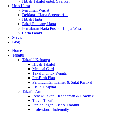
Hibah Takaful untuk Syarikat
Urus Harta
Penulisan Wasiat
Deklarasi Harta Sepencarian
Hibah Harta
Pakej Rancang Harta
Pentabiran Harta Pusaka Tanpa Wasiat
Carta Faraid
Servis
Blog
Home
Takaful
Takaful Keluarga
Hibah Takaful
Medical Card
Takaful untuk Wanita
Pre-Birth Plan
Perlindungan Kanser & Sakit Kritikal
Elaun Hospital
Takaful Am
Renew Takaful Kenderaan & Roadtax
Travel Takaful
Perlindungan Aset & Liabiliti
Professional Indemnity