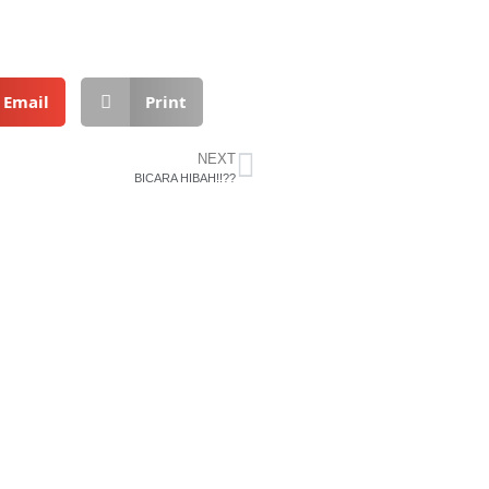
Email
Print
NEXT
BICARA HIBAH!!??