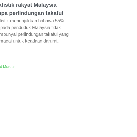
atistik rakyat Malaysia
npa perlindungan takaful
tistik menunjukkan bahawa 55%
ipada penduduk Malaysia tidak
punyai perlindungan takaful yang
adai untuk keadaan darurat.
d More »