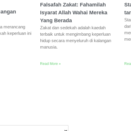
Falsafah Zakat: Fahamilah
St
cangan
Isyarat Allah Wahai Mereka
ta
Sta
Yang Berada
dar
ita merancang
Zakat dan sedekah adalah kaedah
mem
ah keperluan ini
terbaik untuk mengimbang keperluan
mem
hidup secara menyeluruh di kalangan
manusia.
Read More »
Rea