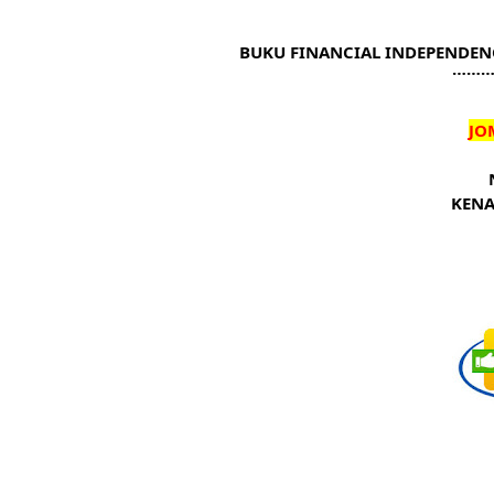
BUKU FINANCIAL INDEPENDENC
………
JO
KENA