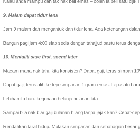
Kalau anda mampu dan tak nak beli emas – boleh la beli satu biji
9. Malam dapat tidur lena
Jam 9 malam dah mengantuk dan tidur lena. Ada ketenangan dalam
Bangun pagi jam 4:00 siap sedia dengan tahajjud pastu terus deng
10. Mentaliti save first, spend later
Macam mana nak tahu kita konsisten? Dapat gaji, terus simpan 1
Dapat gaji, terus alih ke tepi simpanan 1 gram emas. Lepas itu bar
Lebihan itu baru kegunaan belanja bulanan kita.
Sampai bila nak biar gaji bulanan hilang tanpa jejak kan? Cepat-cepa
Rendahkan taraf hidup. Mulakan simpanan dari sebahagian besar 