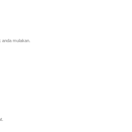
uk anda mulakan.
t.