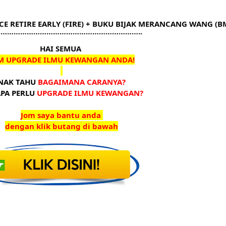
E RETIRE EARLY (FIRE) + BUKU BIJAK MERANCANG WANG (
………………………………………………………..
HAI SEMUA 
M UPGRADE ILMU KEWANGAN ANDA!
NAK TAHU 
BAGAIMANA CARANYA?
PA PERLU 
UPGRADE ILMU KEWANGAN?
Jom saya bantu anda 
dengan klik butang di bawah