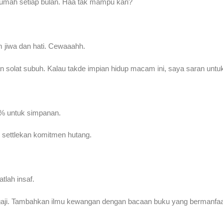
k rumah setiap bulan. Haa tak mampu kan?
 jiwa dan hati. Cewaaahh.
an solat subuh. Kalau takde impian hidup macam ini, saya saran unt
0% untuk simpanan.
u settlekan komitmen hutang.
tlah insaf.
gaji. Tambahkan ilmu kewangan dengan bacaan buku yang bermanfaa