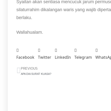
Syaitan akan sentiasa mencucuk jarum permusu
silaturrahim dikalangan waris yang wajib dipert
berlaku.
Wallahualam.
Facebook
Twitter
LinkedIn
Telegram
WhatsA
PREVIOUS
APA DIA SURAT KUASA?