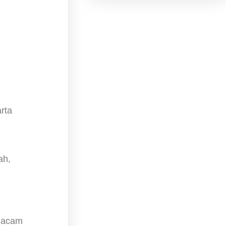
rta
ah,
-macam