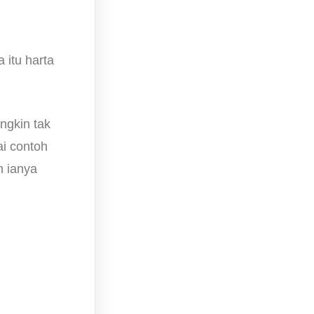
 itu harta
ungkin tak
ai contoh
n ianya