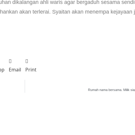
han dikalangan ahli waris agar bergaduh sesama sendir
ahankan akan terlerai. Syaitan akan menempa kejayaan ji
pp
Email
Print
Rumah nama bersama. Milik sia