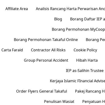
Affiliate Area
Analisis Rancang Harta Perwarisan An
Blog
Borang Daftar IEP a
Borang Permohonan MyCoo
Borang Permohonan Takaful Online
Borang Pe
Carta Faraid
Contractor All Risks
Cookie Policy
Group Personal Accident
Hibah Harta
IEP as-Salihin Trustee
Kerjaya Islamic FInancial Advis
Order Flyers General Takaful
Pakej Rancang H
Penulisan Wasiat
Penyatuan H