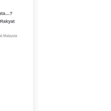
ata…?
 Rakyat
at Malaysia