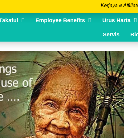
Kerjaya & Affiliat
Takaful
Employee Benefits
Urus Harta
Servis
Bl