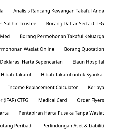
da
Analisis Rancang Kewangan Takaful Anda
s-Salihin Trustee
Borang Daftar Sertai CTFG
pMed
Borang Permohonan Takaful Keluarga
rmohonan Wasiat Online
Borang Quotation
Deklarasi Harta Sepencarian
Elaun Hospital
Hibah Takaful
Hibah Takaful untuk Syarikat
Income Replacement Calculator
Kerjaya
er (iFAR) CTFG
Medical Card
Order Flyers
arta
Pentabiran Harta Pusaka Tanpa Wasiat
utang Peribadi
Perlindungan Aset & Liabiliti