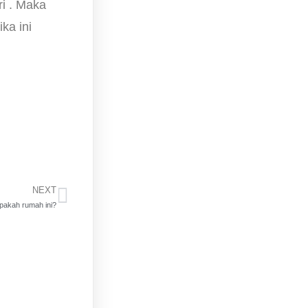
i . Maka
ka ini
NEXT
pakah rumah ini?