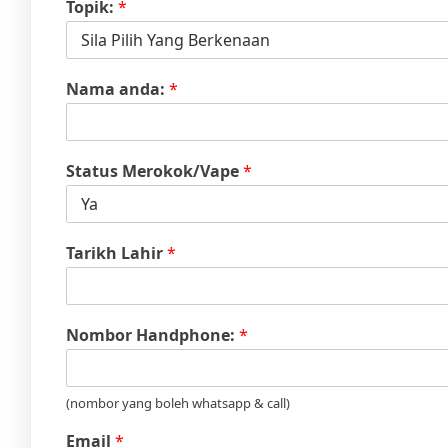
Topik:
*
Nama anda:
*
Status Merokok/Vape
*
Tarikh Lahir
*
Nombor Handphone:
*
(nombor yang boleh whatsapp & call)
Email
*