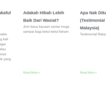
akaful
Adakah Hibah Lebih
Apa Nak Dik
Baik Dari Wasiat?
(Testimonial
Jom baca bacaan santai moga
Malaysia)
sampai bagi betui-betul faham.
makin
Testimonial Raky
g kali
agai
atau
anya
pik yang
.
Read More »
Read More »