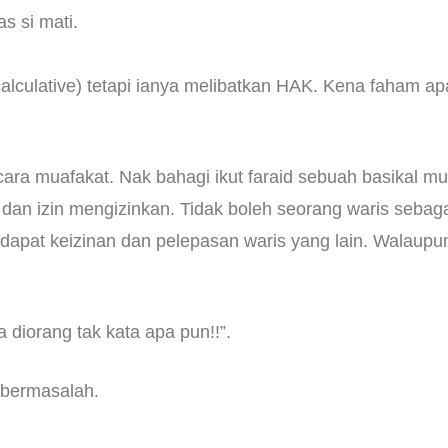
s si mati.
lculative) tetapi ianya melibatkan HAK. Kena faham apa
secara muafakat. Nak bahagi ikut faraid sebuah basikal m
i dan izin mengizinkan. Tidak boleh seorang waris sebag
dapat keizinan dan pelepasan waris yang lain. Walaupu
diorang tak kata apa pun!!”.
la bermasalah.