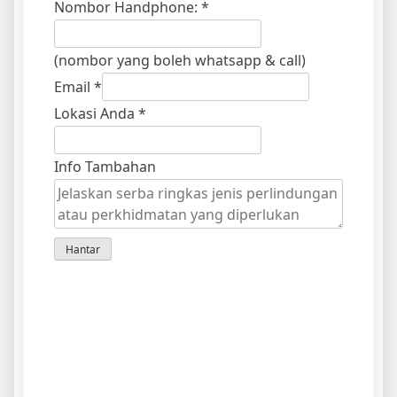
Nombor Handphone:
*
(nombor yang boleh whatsapp & call)
Email
*
Lokasi Anda
*
hibah
Info Tambahan
of
budget:
Hantar